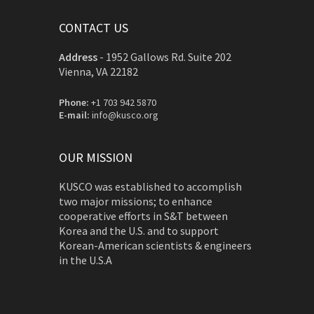
CONTACT US
Address
-
1952 Gallows Rd. Suite 202
Vienna, VA 22182
Phone:
+1 703 942 5870
E-mail:
info@kusco.org
OUR MISSION
KUSCO was established to accomplish
two major missions; to enhance
cooperative efforts in S&T between
Korea and the U.S. and to support
Korean-American scientists & engineers
in the U.S.A